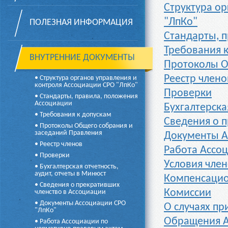
Структура ор
"ЛпКо"
ПОЛЕЗНАЯ ИНФОРМАЦИЯ
Стандарты, 
Требования 
ВНУТРЕННИЕ ДОКУМЕНТЫ
Протоколы О
Реестр члено
• Структура органов управления и
контроля Ассоциации СРО "ЛпКо"
Проверки
• Стандарты, правила, положения
Ассоциации
Бухгалтерска
• Требования к допускам
Сведения о 
• Протоколы Общего собрания и
заседаний Правления
Документы А
• Реестр членов
Работа Ассо
• Проверки
Условия член
• Бухгалтерская отчетность,
аудит, отчеты в Минюст
Компенсаци
• Сведения о прекративших
Комиссии
членство в Ассоциации
• Документы Ассоциации СРО
О случаях пр
"ЛпКо"
Обращения А
• Работа Ассоциации по