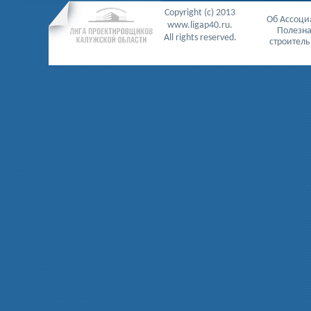
Copyright (c) 2013
Об Ассоц
www.ligap40.ru.
Полезн
All rights reserved.
строител